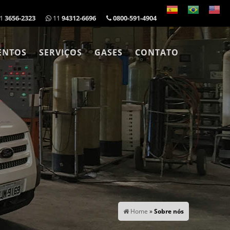
1
3656-2323
11
94312-6696
0800-591-4904
ENTOS
SERVIÇOS
GASES
CONTATO
Home
»
Sobre nós