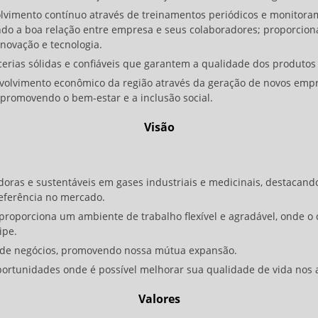
vimento contínuo através de treinamentos periódicos e monitor
ndo a boa relação entre empresa e seus colaboradores; proporcion
novação e tecnologia.
rias sólidas e confiáveis que garantem a qualidade dos produtos e 
olvimento econômico da região através da geração de novos empre
 promovendo o bem-estar e a inclusão social.
Visão
oras e sustentáveis em gases industriais e medicinais, destacando-
referência no mercado.
porciona um ambiente de trabalho flexível e agradável, onde o c
ipe.
de negócios, promovendo nossa mútua expansão.
tunidades onde é possível melhorar sua qualidade de vida nos as
Valores