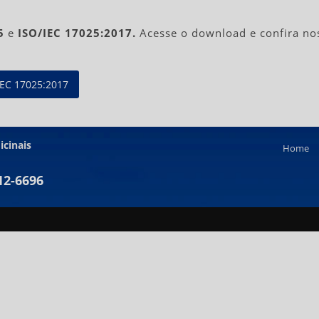
5
e
ISO/IEC 17025:2017.
Acesse o download e confira nos
EC 17025:2017
icinais
Home
12-6696