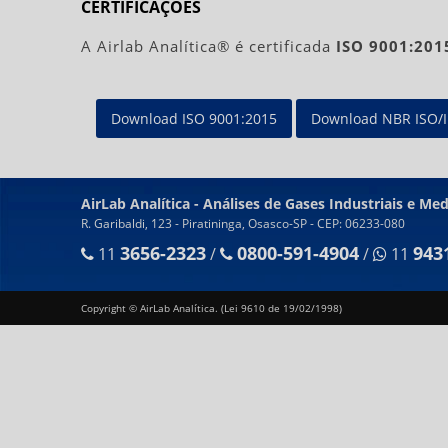
CERTIFICAÇÕES
A Airlab Analítica® é certificada
ISO 9001:201
Download ISO 9001:2015
Download NBR ISO/I
AirLab Analítica - Análises de Gases Industriais e Med
R. Garibaldi, 123 - Piratininga, Osasco-SP - CEP: 06233-080
3656-2323
0800-591-4904
943
11
/
/
11
Copyright © AirLab Analítica. (Lei 9610 de 19/02/1998)