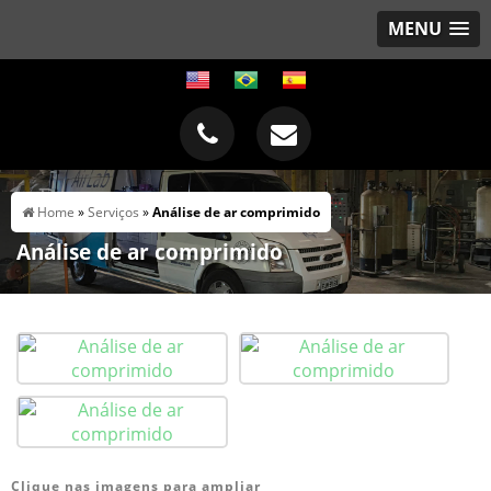
MENU
Home
»
Serviços
»
Análise de ar comprimido
Análise de ar comprimido
Clique nas imagens para ampliar