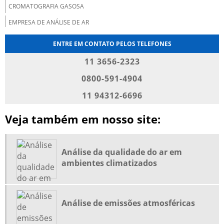
CROMATOGRAFIA GASOSA
EMPRESA DE ANÁLISE DE AR
EMPRESA DE ANÁLISE DE GASES
ENTRE EM CONTATO PELOS TELEFONES
EMPRESAS DE GASES INDUSTRIAIS
11 3656-2323
EMPRESAS DE GASES INDUSTRIAIS E MEDICINAIS
0800-591-4904
EMPRESAS DE GASES MEDICINAIS
11 94312-6696
EMPRESAS FORNECEDORAS DE GASES MEDICINAIS
Veja também em nosso site:
FORNECEDORES DE GASES INDUSTRIAIS
FORNECIMENTO DE GASES MEDICINAIS
GASES ESPECIAIS
Análise da qualidade do ar em
ambientes climatizados
GASES ESPECIAIS PARA CALIBRAÇÃO
GASES MEDICINAIS
GASES MEDICINAIS EM HOSPITAIS
Análise de emissões atmosféricas
GASES PARA CALIBRAÇÃO