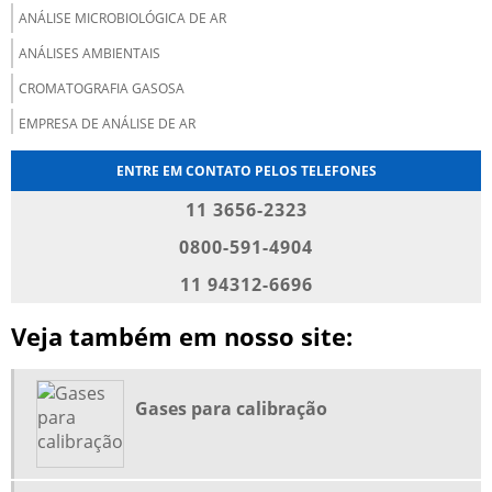
ANÁLISE MICROBIOLÓGICA DE AR
ANÁLISES AMBIENTAIS
CROMATOGRAFIA GASOSA
EMPRESA DE ANÁLISE DE AR
EMPRESA DE ANÁLISE DE GASES
ENTRE EM CONTATO PELOS TELEFONES
EMPRESAS DE GASES INDUSTRIAIS
11 3656-2323
EMPRESAS DE GASES INDUSTRIAIS E MEDICINAIS
0800-591-4904
EMPRESAS DE GASES MEDICINAIS
11 94312-6696
EMPRESAS FORNECEDORAS DE GASES MEDICINAIS
Veja também em nosso site:
FORNECEDORES DE GASES INDUSTRIAIS
FORNECIMENTO DE GASES MEDICINAIS
GASES ESPECIAIS
Gases para calibração
GASES ESPECIAIS PARA CALIBRAÇÃO
GASES MEDICINAIS