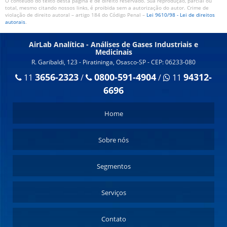
O conteúdo do texto desta página é de direito reservado. Sua reprodução, parcial ou
total, mesmo citando nossos links, é proibida sem a autorização do autor. Crime de
violação de direito autoral – artigo 184 do Código Penal –
Lei 9610/98 - Lei de direitos
autorais
.
AirLab Analítica - Análises de Gases Industriais e
Medicinais
R. Garibaldi, 123 - Piratininga, Osasco-SP - CEP: 06233-080
3656-2323
0800-591-4904
94312-
11
/
/
11
6696
Home
Sobre nós
Segmentos
Serviços
Contato