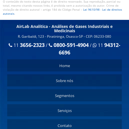
O conteúdo do texto desta página é de direito reservado. Sua reprodução, parcial ou
total, mesmo citando nossos links, é proibida sem a autorização do autor. Crime de
violação de direito autoral – artigo 184 do Código Penal –
Lei 9610/98 - Lei de direitos
autorais
.
AirLab Analítica - Análises de Gases Industriais e
Medicinais
R. Garibaldi, 123 - Piratininga, Osasco-SP - CEP: 06233-080
3656-2323
0800-591-4904
94312-
11
/
/
11
6696
Home
Sobre nós
Segmentos
Serviços
Contato