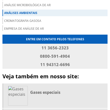
ANÁLISE MICROBIOLÓGICA DE AR
ANÁLISES AMBIENTAIS
CROMATOGRAFIA GASOSA
EMPRESA DE ANÁLISE DE AR
EMPRESA DE ANÁLISE DE GASES
ENTRE EM CONTATO PELOS TELEFONES
EMPRESAS DE GASES INDUSTRIAIS
11 3656-2323
EMPRESAS DE GASES INDUSTRIAIS E MEDICINAIS
0800-591-4904
EMPRESAS DE GASES MEDICINAIS
11 94312-6696
EMPRESAS FORNECEDORAS DE GASES MEDICINAIS
Veja também em nosso site:
FORNECEDORES DE GASES INDUSTRIAIS
FORNECIMENTO DE GASES MEDICINAIS
GASES ESPECIAIS
Gases especiais
GASES ESPECIAIS PARA CALIBRAÇÃO
GASES MEDICINAIS