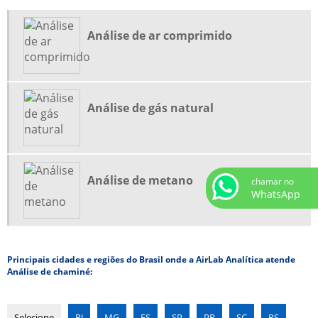
FORNECIMENTO DE GASES MEDICINAIS
GASES ESPECIAIS
Análise de ar comprimido
GASES ESPECIAIS PARA CALIBRAÇÃO
GASES MEDICINAIS
GASES MEDICINAIS EM HOSPITAIS
Análise de gás natural
GASES PARA CALIBRAÇÃO
INDÚSTRIA DE GASES INDUSTRIAIS
INDÚSTRIA DE GASES MEDICINAIS
Análise de metano
chamar no
LABORATÓRIO DE ANÁLISE DE AR
WhatsApp
LABORATÓRIO DE ANÁLISE DE GÁS
LABORATÓRIO MÓVEL DE GÁS DE SÍNTESE
Principais cidades e regiões do Brasil onde a AirLab Analítica atende
TESTE DE ESTANQUEIDADE
Análise de chaminé:
VALIDAÇÃO DE MÉTODOS ANALÍTICOS
Selecione
RJ
MG
ES
SP
PR
SC
RS