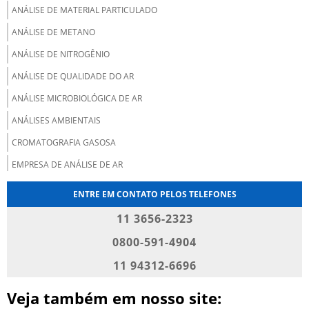
ANÁLISE DE MATERIAL PARTICULADO
ANÁLISE DE METANO
ANÁLISE DE NITROGÊNIO
ANÁLISE DE QUALIDADE DO AR
ANÁLISE MICROBIOLÓGICA DE AR
ANÁLISES AMBIENTAIS
CROMATOGRAFIA GASOSA
EMPRESA DE ANÁLISE DE AR
EMPRESA DE ANÁLISE DE GASES
ENTRE EM CONTATO PELOS TELEFONES
EMPRESAS DE GASES INDUSTRIAIS
11 3656-2323
EMPRESAS DE GASES INDUSTRIAIS E MEDICINAIS
0800-591-4904
EMPRESAS DE GASES MEDICINAIS
11 94312-6696
EMPRESAS FORNECEDORAS DE GASES MEDICINAIS
Veja também em nosso site:
FORNECEDORES DE GASES INDUSTRIAIS