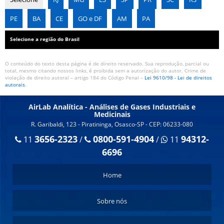
PE
BA
CE
GO e DF
AM
PA
Selecione a região do Brasil
O conteúdo do texto desta página é de direito reservado. Sua reprodução, parcial ou
total, mesmo citando nossos links, é proibida sem a autorização do autor. Crime de
violação de direito autoral – artigo 184 do Código Penal –
Lei 9610/98 - Lei de direitos
autorais
.
AirLab Analítica - Análises de Gases Industriais e
Medicinais
R. Garibaldi, 123 - Piratininga, Osasco-SP - CEP: 06233-080
3656-2323
0800-591-4904
94312-
11
/
/
11
6696
Home
Sobre nós