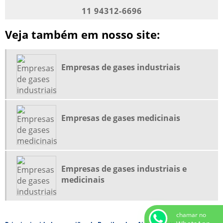
EMPRESAS DE GASES MEDICINAIS
11 94312-6696
EMPRESAS FORNECEDORAS DE GASES MEDICINAIS
Veja também em nosso site:
FORNECEDORES DE GASES INDUSTRIAIS
FORNECIMENTO DE GASES MEDICINAIS
GASES ESPECIAIS
Empresas de gases industriais
GASES ESPECIAIS PARA CALIBRAÇÃO
GASES MEDICINAIS
GASES MEDICINAIS EM HOSPITAIS
Empresas de gases medicinais
GASES PARA CALIBRAÇÃO
INDÚSTRIA DE GASES INDUSTRIAIS
INDÚSTRIA DE GASES MEDICINAIS
Empresas de gases industriais e
LABORATÓRIO DE ANÁLISE DE AR
medicinais
LABORATÓRIO DE ANÁLISE DE GÁS
LABORATÓRIO MÓVEL DE GÁS DE SÍNTESE
chamar no