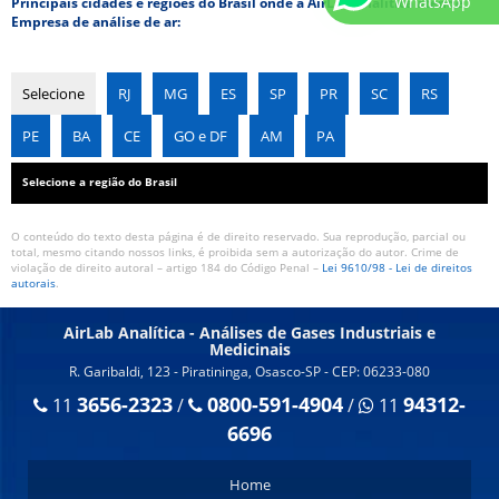
WhatsApp
Principais cidades e regiões do Brasil onde a AirLab Analítica atende
TESTE DE ESTANQUEIDADE
Empresa de análise de ar:
VALIDAÇÃO DE MÉTODOS ANALÍTICOS
Selecione
RJ
MG
ES
SP
PR
SC
RS
PE
BA
CE
GO e DF
AM
PA
Selecione a região do Brasil
O conteúdo do texto desta página é de direito reservado. Sua reprodução, parcial ou
total, mesmo citando nossos links, é proibida sem a autorização do autor. Crime de
violação de direito autoral – artigo 184 do Código Penal –
Lei 9610/98 - Lei de direitos
autorais
.
AirLab Analítica - Análises de Gases Industriais e
Medicinais
R. Garibaldi, 123 - Piratininga, Osasco-SP - CEP: 06233-080
3656-2323
0800-591-4904
94312-
11
/
/
11
6696
Home