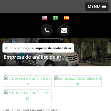
MENU
Home
»
Serviços
»
Empresa de análise de ar
Empresa de análise de ar
Clique nas imagens para ampliar