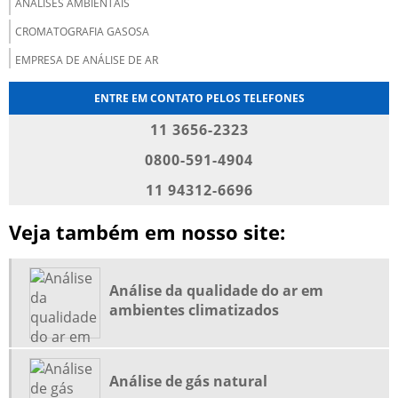
ANÁLISES AMBIENTAIS
CROMATOGRAFIA GASOSA
EMPRESA DE ANÁLISE DE AR
EMPRESA DE ANÁLISE DE GASES
ENTRE EM CONTATO PELOS TELEFONES
EMPRESAS DE GASES INDUSTRIAIS
11 3656-2323
EMPRESAS DE GASES INDUSTRIAIS E MEDICINAIS
0800-591-4904
EMPRESAS DE GASES MEDICINAIS
11 94312-6696
EMPRESAS FORNECEDORAS DE GASES MEDICINAIS
Veja também em nosso site:
FORNECEDORES DE GASES INDUSTRIAIS
FORNECIMENTO DE GASES MEDICINAIS
GASES ESPECIAIS
Análise da qualidade do ar em
ambientes climatizados
GASES ESPECIAIS PARA CALIBRAÇÃO
GASES MEDICINAIS
GASES MEDICINAIS EM HOSPITAIS
Análise de gás natural