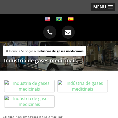
MENU
Home
»
Serviços
»
Indústria de gases medicinais
Indústria de gases medicinais
Clique nas imagens para ampliar