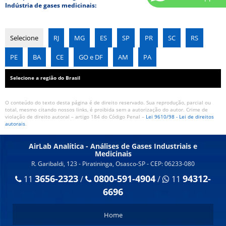
Indústria de gases medicinais:
VALIDAÇÃO DE MÉTODOS ANALÍTICOS
Selecione
RJ
MG
ES
SP
PR
SC
RS
PE
BA
CE
GO e DF
AM
PA
Selecione a região do Brasil
O conteúdo do texto desta página é de direito reservado. Sua reprodução, parcial ou
total, mesmo citando nossos links, é proibida sem a autorização do autor. Crime de
violação de direito autoral – artigo 184 do Código Penal –
Lei 9610/98 - Lei de direitos
autorais
.
AirLab Analítica - Análises de Gases Industriais e
Medicinais
R. Garibaldi, 123 - Piratininga, Osasco-SP - CEP: 06233-080
3656-2323
0800-591-4904
94312-
11
/
/
11
6696
Home